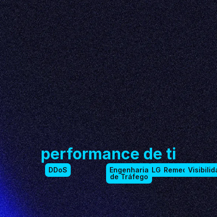
performance de ti
DDoS
Engenharia
LGPD
Remediation
Visibili
de Tráfego