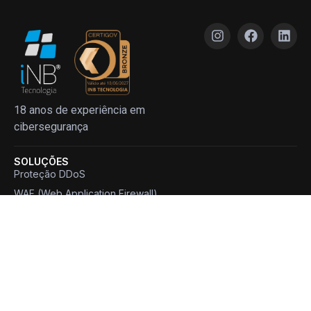
18 anos de experiência em
cibersegurança
SOLUÇÕES
Proteção DDoS
WAF (Web Application Firewall)
Segurança de APIs
NDR (Network Detection and Response)
NGFW (Next-Generation Firewall)
Load Balancer
EMPRESA
Sobre Nós