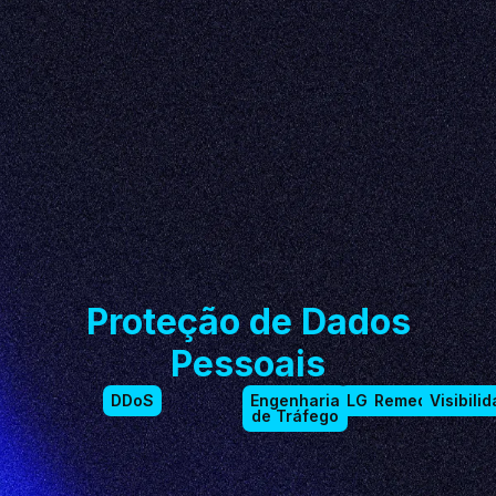
Proteção de Dados
Pessoais
DDoS
Engenharia
LGPD
Remediation
Visibili
de Tráfego