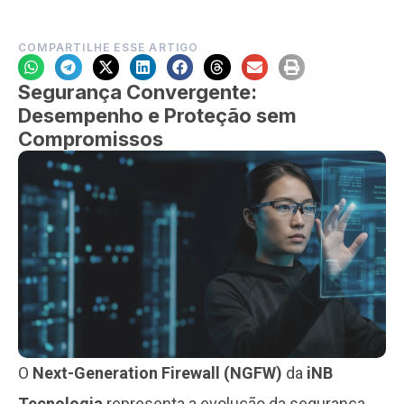
COMPARTILHE ESSE ARTIGO
Segurança Convergente:
Desempenho e Proteção sem
Compromissos
O
Next-Generation Firewall (NGFW)
da
iNB
Tecnologia
representa a evolução da segurança