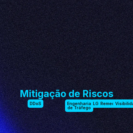
Mitigação de Riscos
DDoS
Engenharia
LGPD
Remediation
Visibili
de Tráfego